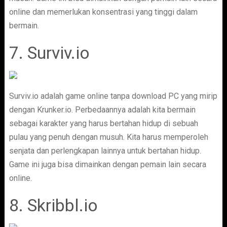
online dan memerlukan konsentrasi yang tinggi dalam
bermain.
7. Surviv.io
Surviv.io adalah game online tanpa download PC yang mirip
dengan Krunker.io. Perbedaannya adalah kita bermain
sebagai karakter yang harus bertahan hidup di sebuah
pulau yang penuh dengan musuh. Kita harus memperoleh
senjata dan perlengkapan lainnya untuk bertahan hidup.
Game ini juga bisa dimainkan dengan pemain lain secara
online.
8. Skribbl.io