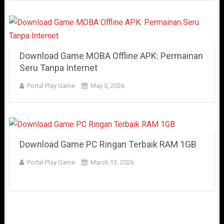
Download Game MOBA Offline APK: Permainan
Seru Tanpa Internet
Portal Play Game
May 3, 2026
Download Game PC Ringan Terbaik RAM 1GB
Portal Play Game
March 13, 2026