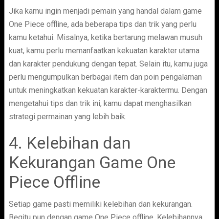
Jika kamu ingin menjadi pemain yang handal dalam game
One Piece offline, ada beberapa tips dan trik yang perlu
kamu ketahui. Misalnya, ketika bertarung melawan musuh
kuat, kamu perlu memanfaatkan kekuatan karakter utama
dan karakter pendukung dengan tepat. Selain itu, kamu juga
perlu mengumpulkan berbagai item dan poin pengalaman
untuk meningkatkan kekuatan karakter-karaktermu. Dengan
mengetahui tips dan trik ini, kamu dapat menghasilkan
strategi permainan yang lebih baik.
4. Kelebihan dan
Kekurangan Game One
Piece Offline
Setiap game pasti memiliki kelebihan dan kekurangan.
Begitu pun dengan game One Piece offline. Kelebihannya