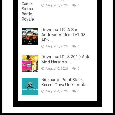
August 5, 2026
0
Download GTA San
Andreas Android v1.08
APK …
August 5, 2026
0
Download DLS 2019 Apk
Mod Naruto x …
August 5, 2026
0
Nickname Point Blank
Keren: Gaya Unik untuk …
August 4, 2026
0