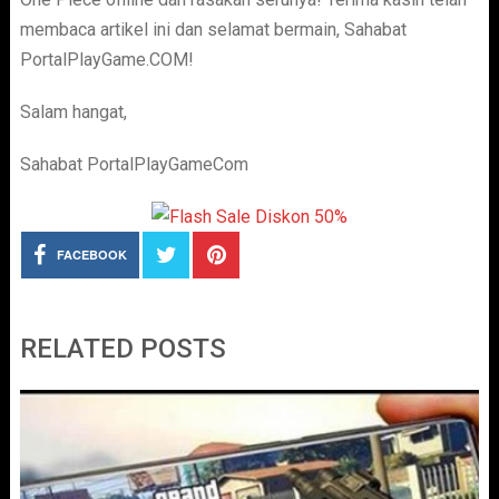
membaca artikel ini dan selamat bermain, Sahabat
PortalPlayGame.COM!
Salam hangat,
Sahabat PortalPlayGameCom
FACEBOOK
RELATED POSTS