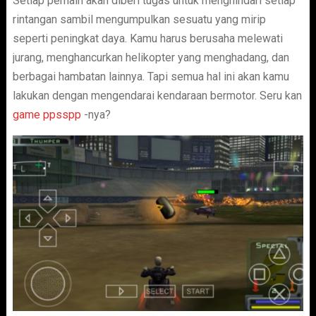
Setiap pemain akan diberi tugas untuk menghindari setiap
rintangan sambil mengumpulkan sesuatu yang mirip
seperti peningkat daya. Kamu harus berusaha melewati
jurang, menghancurkan helikopter yang menghadang, dan
berbagai hambatan lainnya. Tapi semua hal ini akan kamu
lakukan dengan mengendarai kendaraan bermotor. Seru kan
game ppsspp
-nya?