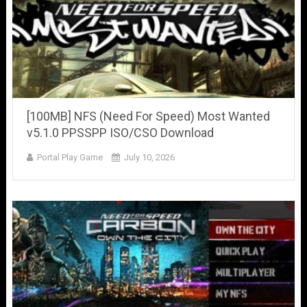
[100MB] NFS (Need For Speed) Most Wanted
v5.1.0 PPSSPP ISO/CSO Download
Portal Play Game
July 10, 2026