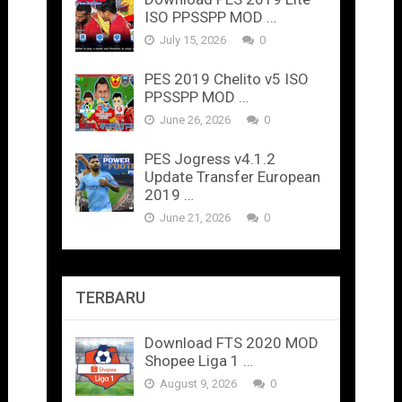
ISO PPSSPP MOD …
July 15, 2026
0
PES 2019 Chelito v5 ISO
PPSSPP MOD …
June 26, 2026
0
PES Jogress v4.1.2
Update Transfer European
2019 …
June 21, 2026
0
TERBARU
Download FTS 2020 MOD
Shopee Liga 1 …
August 9, 2026
0