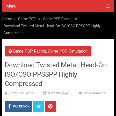
Menu
Home
Game PSP
Game PSP Racing
Download Twisted Metal: Head-On ISO/CSO PPSSPP Highly
Compressed
Game PSP Racing
,
Game PSP Simulation
Download Twisted Metal: Head-On
ISO/CSO PPSSPP Highly
Compressed
Portal Play Game
8 Months Ago
No Comments
FACEBOOK