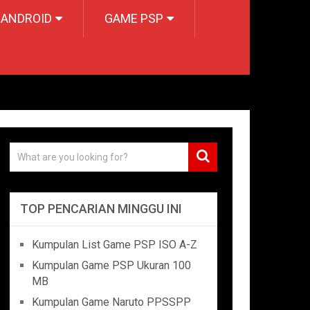
 ANDROID
GAME PSP
TOP PENCARIAN MINGGU INI
Kumpulan List Game PSP ISO A-Z
Kumpulan Game PSP Ukuran 100
MB
Kumpulan Game Naruto PPSSPP