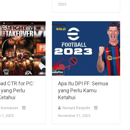
2025
ad CTR for PC:
Apa Itu DPI FF: Semua
yang Perlu
yang Perlu Kamu
etahui
Ketahui
 Kurniawan
Nursyid Rasyidin
 1, 2025
November 21, 2025