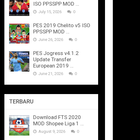
ISO PPSSPP MOD …
July 15, 2026
0
PES 2019 Chelito v5 ISO
PPSSPP MOD …
June 26, 2026
0
PES Jogress v4.1.2
Update Transfer
European 2019 …
June 21, 2026
0
TERBARU
Download FTS 2020
MOD Shopee Liga 1 …
August 9, 2026
0