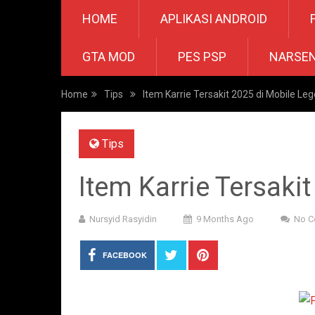
HOME
APLIKASI ANDROID
GTA MOD
PES PSP
NARSE
Home
Tips
Item Karrie Tersakit 2025 di Mobile Le
Tips
Item Karrie Tersaki
Nursyid Rasyidin
9 Months Ago
No 
FACEBOOK