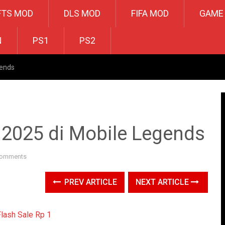
FTS MOD
DLS MOD
FIFA MOD
GAME
N
PS1
PS2
gends
t 2025 di Mobile Legends
Comments
PREV ARTICLE
NEXT ARTICLE