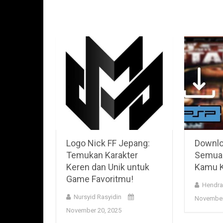
Logo Nick FF Jepang:
Downlo
Temukan Karakter
Semua 
Keren dan Unik untuk
Kamu K
Game Favoritmu!
Hendra
Nursyid Rasyidin
November
November 20, 2025