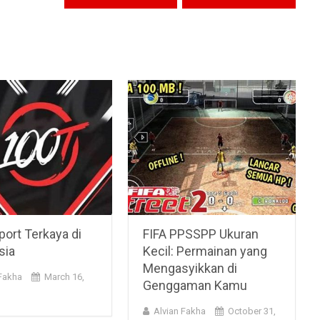
ort Terkaya di
FIFA PPSSPP Ukuran
sia
Kecil: Permainan yang
Mengasyikkan di
 Fakha
March 16,
Genggaman Kamu
Alvian Fakha
October 31,