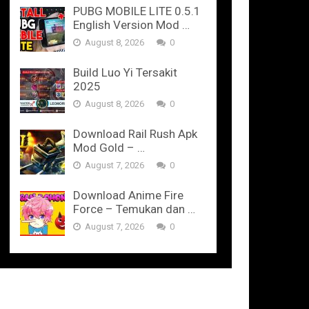
PUBG MOBILE LITE 0.5.1
English Version Mod …
August 8, 2026
0
Build Luo Yi Tersakit
2025
August 8, 2026
0
Download Rail Rush Apk
Mod Gold – …
August 7, 2026
0
Download Anime Fire
Force – Temukan dan …
August 7, 2026
0